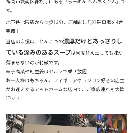
福岡市城南区神松寺にある『らーめん へんちくりん』で
す。
地下鉄七隈駅から徒歩13分、店舗前に無料駐車場を4台
完備！
濃厚だけどあっさりし
当店の自慢は、とんこつの
ている深みのあるスープ
は何度替え玉しても味が
薄まらないのが特徴です。
辛子高菜や紅生姜はセルフで乗せ放題！
お一人様はもちろん、フィギュアやラジコン好きの店主
がお迎えするアットホームな店内で、ご家族連れも大歓
迎です。