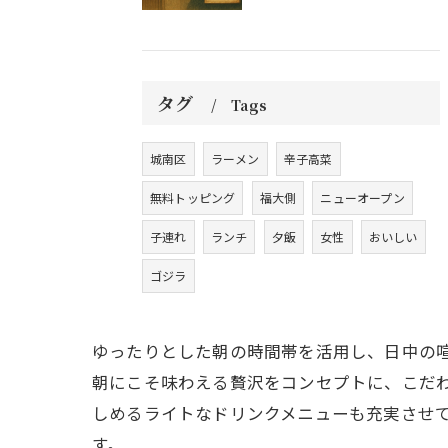
タグ
Tags
城南区
ラーメン
辛子高菜
無料トッピング
福大側
ニューオープン
子連れ
ランチ
夕飯
女性
おいしい
ゴジラ
ゆったりとした朝の時間帯を活用し、日中の
朝にこそ味わえる贅沢をコンセプトに、こだ
しめるライトなドリンクメニューも充実させ
す。