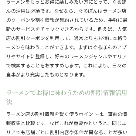
ラーメンをもっとお得に楽しみたい方にとって、ぐるぽ
ラーメン選びで失敗しないためのポイント
んの活用は必須です。なぜなら、ぐるぽんはラーメン店
集
のクーポンや割引情報が集約されているため、手軽に最
お得なラーメンを賢く見極める方法とは
新のサービスをチェックできるからです。例えば、人気
ラーメン割引情報を活かした選び方のコツ
店の割引クーポンを利用して、通常よりもお得に本格ラ
ラーメンの味とコスパを両立する選択術
ーメンを味わうことができます。まずはぐるぽんのアプ
リやサイトに登録し、好みのラーメンジャンルやエリア
話題のラーメンをお得に選ぶための基準
で検索することをおすすめします。これにより、日々の
ラーメン選びで後悔しないお得情報の集め
食事がより充実したものとなります。
方
健康志向に嬉しいラーメンの楽しみ方
ラーメンでお得に味わうための割引情報活用
ラーメンでも楽しめる健康的な食事法とは
法
健康志向でも安心なラーメンの選び方
ラーメン店の割引情報を賢く使うポイントは、事前の情
ラーメンで太りにくい味選びのポイント
報収集と比較です。なぜこれが重要かというと、同じエ
ヘルシー志向のラーメン活用術を解説
リアでも店舗ごとに割引内容や条件が異なることが多い