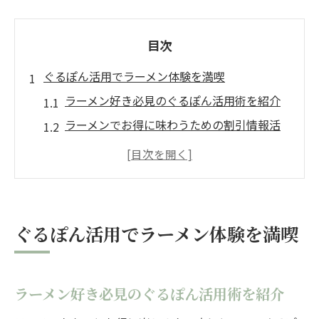
目次
ぐるぽん活用でラーメン体験を満喫
ラーメン好き必見のぐるぽん活用術を紹介
ラーメンでお得に味わうための割引情報活
用法
ぐるぽんを使ったラーメン巡りの楽しみ方
ラーメン体験が広がるクーポンサービスの
魅力
ぐるぽん活用でラーメン体験を満喫
ラーメンとぐるぽんで実現する賢い食事法
ぐるぽん利用でラーメン店をより楽しむコ
ツ
ラーメン好き必見のぐるぽん活用術を紹介
お得なラーメンの選び方を徹底解説