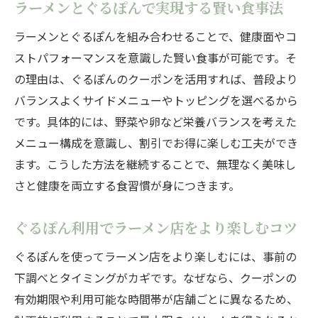
ラーメンとぐるぽんで実現する賢い食事法
注目のラーメン店で満足するためのポイン
ト
ラーメンとぐるぽんを組み合わせることで、健康面やコ
ラーメンの味やサービスを比較して選ぶ極意
ストパフォーマンスを意識した賢い食事が可能です。そ
ラーメンの味とサービスの見極め方を伝授
の理由は、ぐるぽんのクーポンを活用すれば、普段より
バランスよくサイドメニューやトッピングを選べるから
ラーメン体験を充実させる比較ポイント集
です。具体的には、野菜や卵など栄養バランスを考えた
味とサービスで選ぶラーメンの楽しみ方
メニュー構成を意識し、割引でお得に楽しむ工夫ができ
ラーメン店の評価を比較して選ぶコツ
ます。こうした方法を継続することで、無理なく美味し
ラーメン選びで重視すべきサービス要素
さと健康を両立する食習慣が身につきます。
口コミを活かしたラーメン比較の実践法
日常にワクワクを運ぶラーメン体験のすすめ
ぐるぽん利用でラーメン店をより楽しむコツ
ラーメンで日常を豊かにする楽しみ方提案
ぐるぽんを使ってラーメン店をより楽しむには、事前の
毎日の中でラーメン体験を満喫するコツ
下調べとタイミングがカギです。なぜなら、クーポンの
ラーメンを通じて感じる小さな贅沢の魅力
有効期限や利用可能な時間帯が店舗ごとに異なるため、
ラーメン体験で気分転換とワクワクを実感