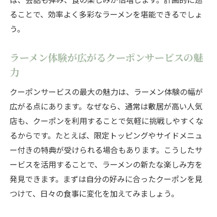
賢くラーメン情報を収集するおすすめ術
ることで、効率よく多彩なラーメンを堪能できるでしょ
ラーメンの話題店情報を見逃さない方法
う。
口コミやランキングでラーメンを探すコツ
ラーメン体験が広がるクーポンサービスの魅
ラーメン情報を集めて食事体験を豊かに
力
お得なラーメン情報を手軽に調べる裏技
クーポンサービスの最大の魅力は、ラーメン体験の幅が
今注目のラーメンを味わう秘訣とは
広がる点にあります。なぜなら、通常は敷居が高い人気
話題のラーメンを賢く味わう方法を解説
店も、クーポンを利用することで気軽に挑戦しやすくな
今注目のラーメンの味を深く楽しむコツ
るからです。たとえば、限定トッピングやサイドメニュ
ラーメン選びで注目度の高いメニューを体
ー付きの特典が受けられる場合もあります。こうしたサ
験
ービスを活用することで、ラーメンの新たな楽しみ方を
ラーメンの最旬トレンドを味わい尽くす秘
発見できます。まずは自分の好みに合ったクーポンを見
訣
つけて、日々の食事に変化を加えてみましょう。
人気ラーメンをより美味しく味わう工夫