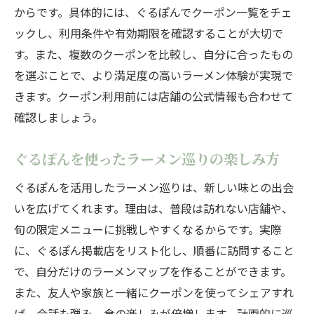
ラーメンと健康を両立するおすすめ方法
からです。具体的には、ぐるぽんでクーポン一覧をチェ
健康面も考慮したラーメンの食べ方ガイド
ックし、利用条件や有効期限を確認することが大切で
話題のラーメン事情と最新動向まとめ
す。また、複数のクーポンを比較し、自分に合ったもの
を選ぶことで、より満足度の高いラーメン体験が実現で
ラーメン業界の最新トレンドを徹底チェッ
きます。クーポン利用前には店舗の公式情報も合わせて
ク
確認しましょう。
話題のラーメン情報を効率よくキャッチす
る
ぐるぽんを使ったラーメン巡りの楽しみ方
ラーメンの新店舗や注目サービスを解説
ぐるぽんを活用したラーメン巡りは、新しい味との出会
ラーメン人気の理由と業界動向を読み解く
いを広げてくれます。理由は、普段は訪れない店舗や、
最新ラーメン事情を知るための情報収集術
旬の限定メニューに挑戦しやすくなるからです。実際
ラーメン業界の動きと今後の注目ポイント
に、ぐるぽん掲載店をリスト化し、順番に訪問すること
ラーメン好きなら知っておきたい賢い情報収集
で、自分だけのラーメンマップを作ることができます。
術
また、友人や家族と一緒にクーポンを使ってシェアすれ
ラーメン情報の効率的な集め方を紹介
ば、会話も弾み、食の楽しみが倍増します。計画的に巡