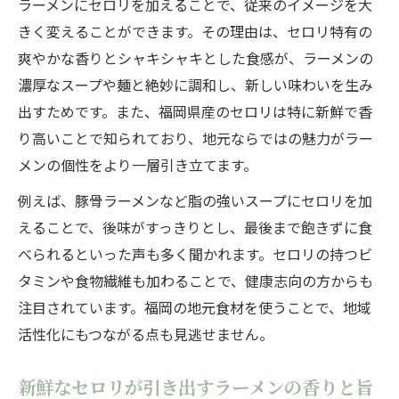
ラーメンにセロリを加えることで、従来のイメージを大
セロリが加わることでラーメンに生まれる
きく変えることができます。その理由は、セロリ特有の
深み
爽やかな香りとシャキシャキとした食感が、ラーメンの
地元野菜とラーメンの組み合わせが話題沸
濃厚なスープや麺と絶妙に調和し、新しい味わいを生み
騰中
出すためです。また、福岡県産のセロリは特に新鮮で香
新鮮セロリの食感がラーメンを格上げする
り高いことで知られており、地元ならではの魅力がラー
秘密
メンの個性をより一層引き立てます。
セロリとラーメンで広がる食文化の新提案
例えば、豚骨ラーメンなど脂の強いスープにセロリを加
ラーメンと地元野菜を楽しむおすすめポイ
えることで、後味がすっきりとし、最後まで飽きずに食
ント
べられるといった声も多く聞かれます。セロリの持つビ
ラーメンに福岡県産セロリをおすすめする理由
タミンや食物繊維も加わることで、健康志向の方からも
福岡県産セロリがラーメンに最適な理由を
注目されています。福岡の地元食材を使うことで、地域
解説
活性化にもつながる点も見逃せません。
ラーメン好きに支持されるセロリの産地の
新鮮なセロリが引き出すラーメンの香りと旨
特徴