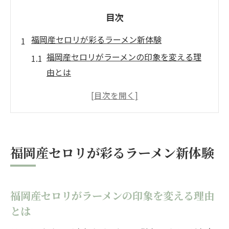
目次
福岡産セロリが彩るラーメン新体験
福岡産セロリがラーメンの印象を変える理
由とは
新鮮なセロリが引き出すラーメンの香りと
旨み
地元で話題のラーメンとセロリの相性を解
説
福岡産セロリが彩るラーメン新体験
福岡グルメ好きが注目するセロリ入りラー
メン
ラーメン店で広がるセロリ活用の最新トレ
福岡産セロリがラーメンの印象を変える理由
ンド
とは
地元野菜セロリで味わうラーメンの深み