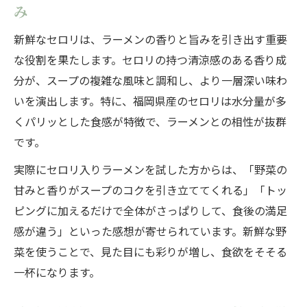
み
セロリとラーメンの新しい味わい方をご紹
介
新鮮なセロリは、ラーメンの香りと旨みを引き出す重要
なぜ福岡のセロリがラーメンに合うのか
な役割を果たします。セロリの持つ清涼感のある香り成
分が、スープの複雑な風味と調和し、より一層深い味わ
福岡グルメとして定着したセロリ入りラー
いを演出します。特に、福岡県産のセロリは水分量が多
メン
くパリッとした食感が特徴で、ラーメンとの相性が抜群
新鮮なセロリが引き立てるラーメンスープの魅
です。
力
実際にセロリ入りラーメンを試した方からは、「野菜の
セロリがラーメンスープに与える香味の変
甘みと香りがスープのコクを引き立ててくれる」「トッ
化
ピングに加えるだけで全体がさっぱりして、食後の満足
新鮮なセロリがスープの旨みを高める理由
感が違う」といった感想が寄せられています。新鮮な野
ラーメンのスープ選びとセロリの相性を探
菜を使うことで、見た目にも彩りが増し、食欲をそそる
る
一杯になります。
セロリ入りスープが広げるラーメンの魅力
福岡産セロリを使ったスープの楽しみ方