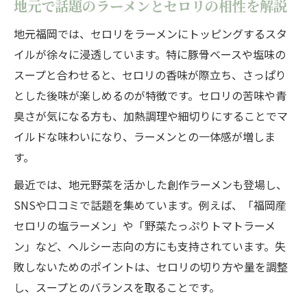
地元で話題のラーメンとセロリの相性を解説
福岡グルメが注目するラーメンとセロリの関係
地元福岡では、セロリをラーメンにトッピングするスタ
地元グルメ通も注目するラーメンとセロリ
イルが徐々に浸透しています。特に豚骨ベースや塩味の
の魅力
スープと合わせると、セロリの香味が際立ち、さっぱり
福岡で人気急上昇中のセロリ入りラーメン
とした後味が楽しめるのが特徴です。セロリの苦味や青
とは
臭さが気になる方も、加熱調理や細切りにすることでマ
ラーメンとセロリの意外な関係に迫る
イルドな味わいになり、ラーメンとの一体感が増しま
グルメシーンで話題のセロリ活用ラーメン
す。
福岡グルメ探索に欠かせないセロリラーメ
最近では、地元野菜を活かした創作ラーメンも登場し、
ン
SNSや口コミで話題を集めています。例えば、「福岡産
セロリ入りラーメンで広がる健康志向の楽しみ
セロリの塩ラーメン」や「野菜たっぷりトマトラーメ
方
ン」など、ヘルシー志向の方にも支持されています。失
セロリ入りラーメンが叶えるヘルシーな食
敗しないためのポイントは、セロリの切り方や量を調整
事
し、スープとのバランスを取ることです。