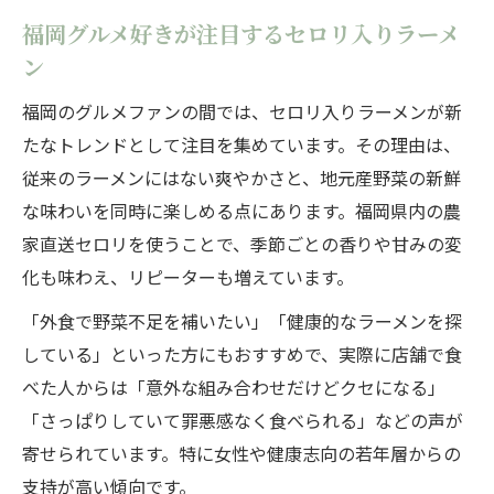
健康志向のラーメン選びにセロリが人気の
福岡グルメ好きが注目するセロリ入りラーメ
理由
ン
ラーメンとセロリで栄養バランスよく楽し
む
福岡のグルメファンの間では、セロリ入りラーメンが新
たなトレンドとして注目を集めています。その理由は、
野菜たっぷりラーメンで健康的な食生活を
従来のラーメンにはない爽やかさと、地元産野菜の新鮮
実現
な味わいを同時に楽しめる点にあります。福岡県内の農
地元産セロリを取り入れたラーメンの魅力
家直送セロリを使うことで、季節ごとの香りや甘みの変
化も味わえ、リピーターも増えています。
「外食で野菜不足を補いたい」「健康的なラーメンを探
している」といった方にもおすすめで、実際に店舗で食
べた人からは「意外な組み合わせだけどクセになる」
「さっぱりしていて罪悪感なく食べられる」などの声が
寄せられています。特に女性や健康志向の若年層からの
支持が高い傾向です。