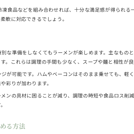
簡単調理で叶える家庭のラーメン具材レシピ
冷凍食品などを組み合わせれば、十分な満足感が得られる
ラーメンにおすすめのハムや卵の使い方
も柔軟に対応できるでしょう。
ラーメンの食材に野菜炒めを加えるメリット
家庭ラーメンを彩る野菜やハムのトッピング
野菜をプラスして栄養バランスも叶うラーメン術
特別な準備をしなくてもラーメンが楽しめます。主なもの
ラーメンに入れる野菜で栄養バランス強化
ます。これらは調理の手間も少なく、スープや麺と相性が良
野菜くずも活用できるラーメンスープの工夫
ンジが可能です。ハムやベーコンはそのまま乗せても、軽
ラーメン食材の野菜で彩りと食感をプラス
味や彩りが加わります。
ラーメンの栄養面を意識した野菜選び
ーメンの具材に困ることが減り、調理の時短や食品ロス削
ラーメンにおすすめの野菜とその使い方
す。
具材なしの時でも楽しめるラーメンの工夫とヒント
ラーメン具がない時の簡単アレンジ方法
深める方法
シンプルなラーメンでも満足できる工夫