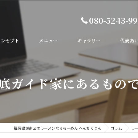
080-5243-9
コンセプト
メニュー
ギャラリー
代表あ
底ガイド家にあるもの
福岡県城南区のラーメンなららーめん へんちくりん
コラム
ラ