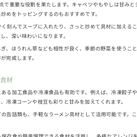
3点で重要な役割を果たします。キャベツやもやしは甘みと
具材なしラーメンを美味しくする食材選び
菜炒めをトッピングするのもおすすめです。
ラーメンスープと野菜くずの活用レシピ
かく刻んでスープに入れたり、さっと炒めて具材に加えるこ
家にあるもので作るラーメンの満足感UP術
増し、深い味わいになります。
醤油ラーメンならではの野菜選びのポイント解説
ねぎ、ほうれん草なども相性が良く、季節の野菜を使うこ
醤油ラーメンに合う野菜の選び方と活用法
杯が完成します。
ラーメンの食材で醤油味を引き立てるポイント
醤油ラーメン具としておすすめの野菜とは
め食材
ラーメン 具 野菜で醤油ラーメンの深みをプラス
にある加工食品や冷凍食品も有効です。例えば、冷凍餃子
醤油ラーメンにぴったりな食感の野菜活用術
た、冷凍コーンや枝豆も彩りと甘みを加えてくれます。
どの缶詰類も、手軽なラーメン具材として活用可能です。
る保存食や簡単調理できる食材を活用し、多様なアレンジ