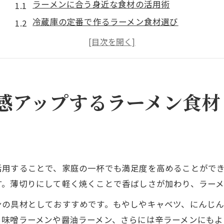
ラーメンに合う身近な食材の活用術
冷蔵庫の定番で作るラーメン食材選び
家にある野菜でラーメンの味わいを深める方法
ラーメン具材に困ったときのおすすめ食材
ラーメンの満足度を上げる手軽なトッピング例
ラーメンの具材選びで迷ったときの食材活用法
感アップするラーメン食材
ラーメン具材選びの迷いを解決するポイント
家にあるものでラーメンをおいしくするコツ
ラーメンの具材に悩んだときの代用食材アイデア
冷蔵庫の残り物活用でラーメンの充実感をアップ
活用することで、家庭の一杯でも満足度を高めることがで
ラーメン 具がない時の工夫と満足度の高め方
す。薄切りにして軽く焼くことで香ばしさが加わり、ラーメ
手軽で美味しい家庭のラーメン食材アイデア集
ンの具材としておすすめです。もやしやキャベツ、にんじ
ラーメンを手軽に楽しむ食材アレンジ術
、味噌ラーメンや醤油ラーメン、さらには辛ラーメンにもよ