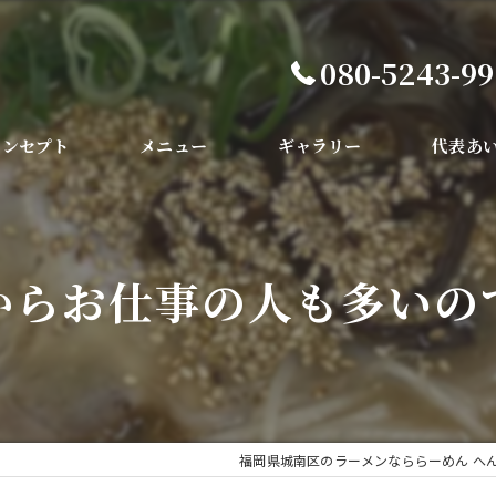
080-5243-9
コンセプト
メニュー
ギャラリー
代表あ
からお仕事の人も多いの
福岡県城南区のラーメンなららーめん へ