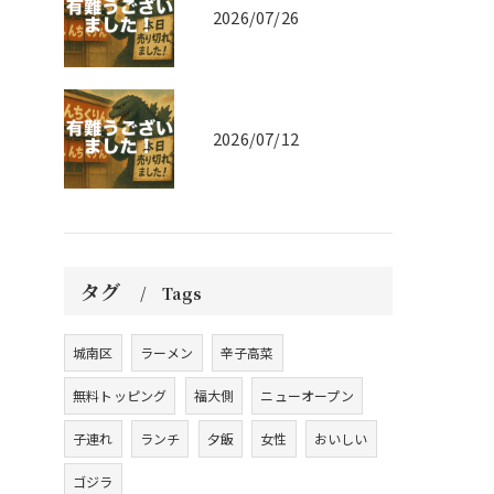
2026/07/26
2026/07/12
タグ
Tags
城南区
ラーメン
辛子高菜
無料トッピング
福大側
ニューオープン
子連れ
ランチ
夕飯
女性
おいしい
ゴジラ