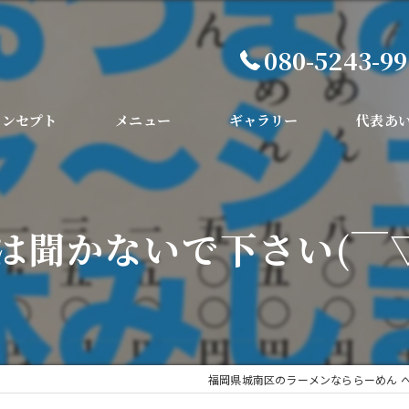
080-5243-9
コンセプト
メニュー
ギャラリー
代表あ
は聞かないで下さい(￣▽
福岡県城南区のラーメンなららーめん 