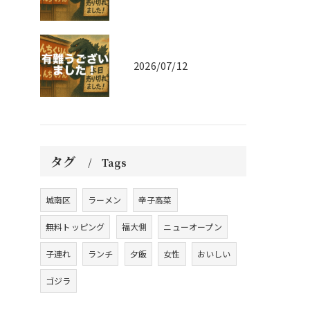
2026/07/12
タグ
Tags
城南区
ラーメン
辛子高菜
無料トッピング
福大側
ニューオープン
子連れ
ランチ
夕飯
女性
おいしい
ゴジラ