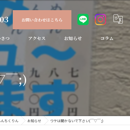
903
お問い合わせはこちら
いさつ
アクセス
お知らせ
コラム
￣;)
へんちくりん
お知らせ
ワケは聞かないで下さい(￣▽￣;)