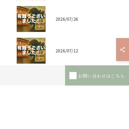
2026/07/26
2026/07/12
お問い合わせはこちら
タグ
Tags
城南区
ラーメン
辛子高菜
無料トッピング
福大側
ニューオープン
子連れ
ランチ
夕飯
女性
おいしい