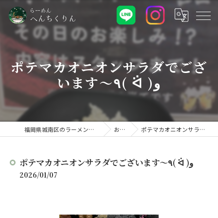
ポテマカオニオンサラダでござ
います〜٩( ᐛ )و
福岡県城南区のラーメンなららーめん へんちくりん
お知らせ
ポテマカオニオンサラダでございます〜٩( ᐛ )و
2026/01/07