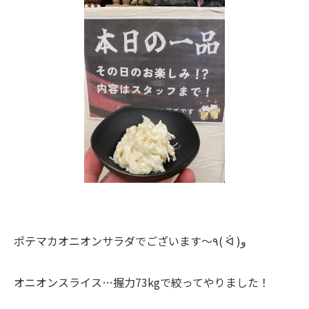
ポテマカオニオンサラダでございます〜٩( ᐛ )و
オニオンスライス…握力73kgで絞ってやりました！