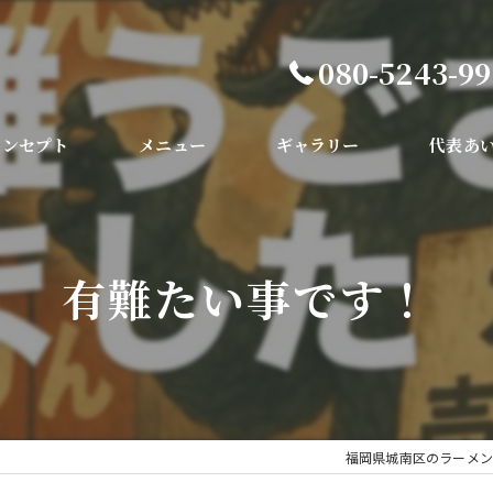
080-5243-9
コンセプト
メニュー
ギャラリー
代表あ
有難たい事です！
福岡県城南区のラーメン