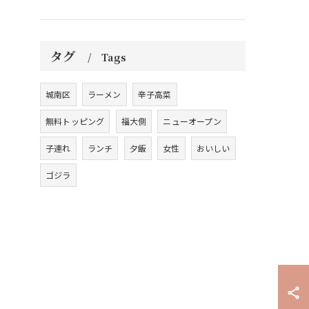
タグ
Tags
城南区
ラーメン
辛子高菜
無料トッピング
福大側
ニューオープン
子連れ
ランチ
夕飯
女性
おいしい
ゴジラ