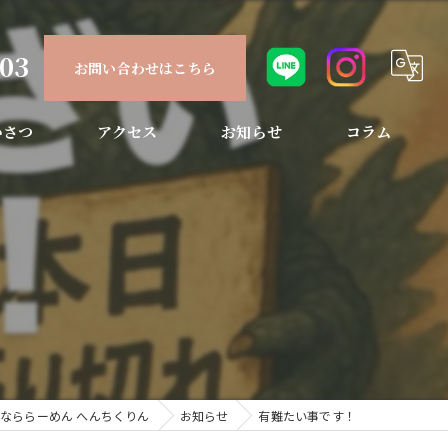
903
お問い合わせはこちら
いさつ
アクセス
お知らせ
コラム
なららーめん へんちくりん
お知らせ
有難たい事です！