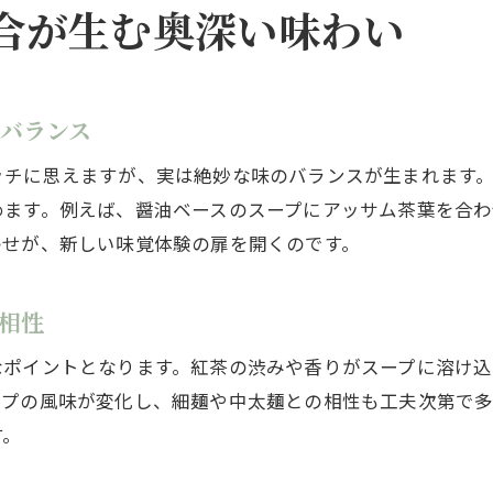
合が生む奥深い味わい
新感覚ラーメン体験を楽しむための工夫
紅茶専門店で味わうラーメンの楽しみ方
紅茶専門店発のラーメンが話題の理由
バランス
紅茶専門店が提案する新しいラーメン体験
ッチに思えますが、実は絶妙な味のバランスが生まれます
ラーメンと紅茶の専門性が融合した魅力
めます。例えば、醤油ベースのスープにアッサム茶葉を合わ
紅茶専門店発ラーメンのこだわりを紹介
わせが、新しい味覚体験の扉を開くのです。
話題の紅茶ラーメンを楽しむためのポイント
紅茶専門店の知見がラーメンに生きる理由
相性
ラーメンファンが注目する専門店の工夫
なポイントとなります。紅茶の渋みや香りがスープに溶け
新たな食文化として広がる紅茶ラーメン体験
ープの風味が変化し、細麺や中太麺との相性も工夫次第で多
ラーメンと紅茶が切り拓く食文化の未来
す。
紅茶ラーメンが広がる背景と人気の理由