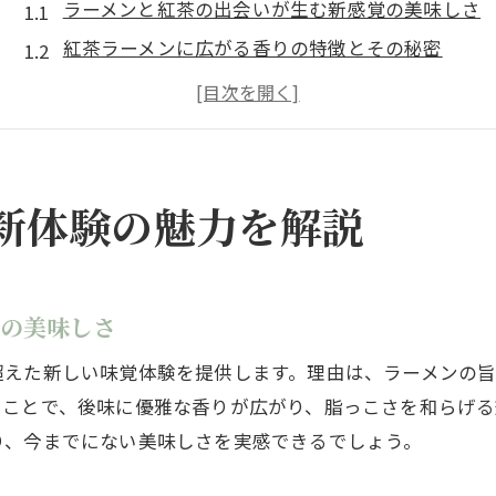
ラーメンと紅茶の出会いが生む新感覚の美味しさ
紅茶ラーメンに広がる香りの特徴とその秘密
ラーメン好きが驚く紅茶の意外な相性
紅茶専門店発のラーメンの魅力を深掘り解説
紅茶ラーメン初心者でも楽しめる味わい方
究極の紅茶ラーメンを求める人への最新体験案内
新体験の魅力を解説
ラーメンと紅茶の融合が生む奥深い味わい
ラーメンと紅茶の風味が織りなす味のバランス
紅茶ラーメンで引き立つスープと麺の相性
覚の美味しさ
奥深い紅茶ラーメンの味わいを徹底分析
超えた新しい味覚体験を提供します。理由は、ラーメンの
紅茶の香りがラーメンの旨味を高める理由
ることで、後味に優雅な香りが広がり、脂っこさを和らげる
ラーメンファンが注目する紅茶の隠れた役割
り、今までにない美味しさを実感できるでしょう。
新しい食文化として注目の紅茶ラーメン体験