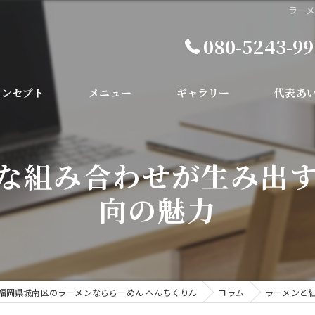
ラー
080-5243-9
コンセプト
メニュー
ギャラリー
代表あ
な組み合わせが生み出
向の魅力
福岡県城南区のラーメンなららーめん へんちくりん
コラム
ラーメンと