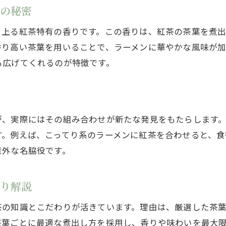
健康志向なら紅茶入りラーメンに注目
その秘密
ラーメンに紅茶を加える健康的な理由とは
ち上る紅茶特有の香りです。この香りは、紅茶の茶葉を煮
紅茶ラーメンで叶えるヘルシーな食生活
香り高い茶葉を用いることで、ラーメンに華やかな風味が
健康志向の人が選ぶラーメンの新定番
も広げてくれるのが特徴です。
ラーメンと紅茶の組み合わせが健康にもたらす効
毎日ラーメン派も納得の紅茶のメリット解説
紅茶入りラーメンの健康効果を科学的に検証
が、実際にはその組み合わせが新たな発見をもたらします
ラーメン好きが語る紅茶との相性の秘密
す。例えば、こってり系のラーメンに紅茶を合わせると、食
ラーメン愛好家が絶賛する紅茶の魅力とは
意外な名脇役です。
紅茶とラーメンの相性を深堀りレビュー
口コミで話題の紅茶ラーメン体験談
掘り解説
紅茶がラーメンを一層引き立てる理由
茶の知識とこだわりが活きています。理由は、厳選した茶
ラーメン好きの間で広がる紅茶の評判
茶葉ごとに最適な煮出し方を採用し、香りや味わいを最大