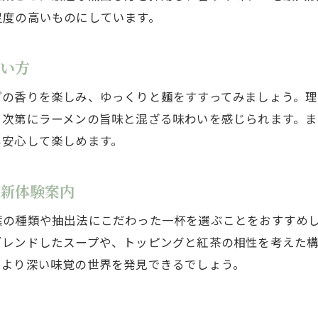
ラーメンと紅茶の組み合わせの裏話紹介
足度の高いものにしています。
紅茶ラーメンの意外な健康効果とは
わい方
紅茶成分がラーメンで発揮する健康パワー
ラーメンを食べながら健康を意識するコツ
プの香りを楽しみ、ゆっくりと麺をすすってみましょう。
紅茶ラーメンで摂れる栄養素とその利点
、次第にラーメンの旨味と混ざる味わいを感じられます。
健康志向に最適なラーメンの選び方
も安心して楽しめます。
紅茶入りラーメンが健康に良い理由を解説
最新体験案内
ラーメン好きのための健康サポート情報
究極の紅茶ラーメンを楽しむためのコツ
葉の種類や抽出法にこだわった一杯を選ぶことをおすすめ
ラーメンと紅茶の最高の組み合わせ方
ブレンドしたスープや、トッピングと紅茶の相性を考えた
、より深い味覚の世界を発見できるでしょう。
紅茶ラーメンの美味しさを引き出す食べ方
究極の紅茶ラーメンを選ぶポイント
ラーメン好きが実践する紅茶アレンジ法