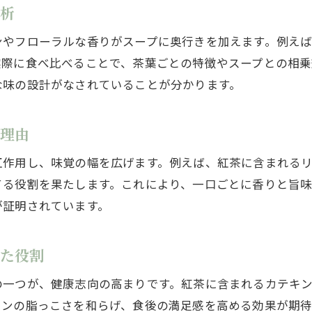
新時代のラーメン体験として注目の紅茶
分析
ラーメン業界に革新をもたらす紅茶活用法
ンやフローラルな香りがスープに奥行きを加えます。例え
紅茶ラーメンが食文化を変える可能性
実際に食べ比べることで、茶葉ごとの特徴やスープとの相乗
新たな食の楽しみを提案する紅茶ラーメン
な味の設計がなされていることが分かります。
る理由
互作用し、味覚の幅を広げます。例えば、紅茶に含まれる
てる役割を果たします。これにより、一口ごとに香りと旨
が証明されています。
れた役割
の一つが、健康志向の高まりです。紅茶に含まれるカテキ
メンの脂っこさを和らげ、食後の満足感を高める効果が期待