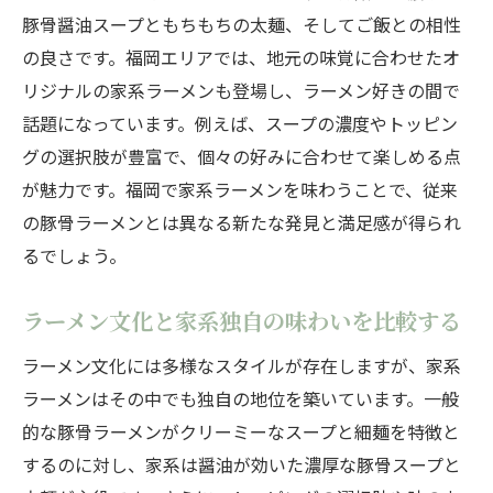
福岡で広がる家系と豚骨ラーメンの違い
豚骨醤油スープともちもちの太麺、そしてご飯との相性
ラーメン好き注目の家系と豚骨の違い徹底
の良さです。福岡エリアでは、地元の味覚に合わせたオ
比較
リジナルの家系ラーメンも登場し、ラーメン好きの間で
家系ラーメンと福岡豚骨スープの特徴を解
話題になっています。例えば、スープの濃度やトッピン
説
グの選択肢が豊富で、個々の好みに合わせて楽しめる点
ラーメン食べ比べで分かる家系の魅力とは
が魅力です。福岡で家系ラーメンを味わうことで、従来
豚骨ラーメンと家系ラーメンの味の違い体
の豚骨ラーメンとは異なる新たな発見と満足感が得られ
験談
るでしょう。
家系ラーメンが福岡で注目される理由を考
ラーメン文化と家系独自の味わいを比較する
察
御三家の系譜に学ぶ家系ラーメンの楽しみ方
ラーメン文化には多様なスタイルが存在しますが、家系
ラーメン御三家が伝える家系の本質を紐解
ラーメンはその中でも独自の地位を築いています。一般
く
的な豚骨ラーメンがクリーミーなスープと細麺を特徴と
するのに対し、家系は醤油が効いた濃厚な豚骨スープと
家系ラーメンの楽しみ方を御三家の系譜か