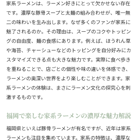
家系ラーメンは、ラーメン好きにとって欠かせない存在
解説
です。濃厚な豚骨スープと太麺の組み合わせが、唯一無
家系ラーメン独特のスープと麺の調和とは
二の味わいを生み出します。なぜ多くのファンが家系に
ラーメン好きが実感する家系の奥深さ体験
魅了されるのか。その理由は、スープのコクやトッピン
談
グの自由度、麺の食感にあります。例えば、ほうれん草
家系ラーメンと豚骨の違いを味わいで比較
や海苔、チャーシューなどのトッピングを自分好みにカ
ラーメン店巡りが楽しくなる家系のポイン
スタマイズできる点も大きな魅力です。実際に食べ歩き
ト
を重ねることで、店ごとの個性や味の違いを体感でき、
ラーメン文化を知るなら家系の歴史から
ラーメンの奥深い世界をより楽しむことができます。家
系ラーメンの体験は、まさにラーメン文化の探究心を刺
ラーメンの歴史と家系誕生秘話をひも解く
激するものです。
家系ラーメンの御三家が築いた伝統とは
ラーメン文化における家系の発展を探る
福岡で楽しむ家系ラーメンの濃厚な魅力解説
家系ラーメンと他系統ラーメンの違い解説
福岡県といえば豚骨ラーメンが有名ですが、近年は家系
ラーメン好きに知ってほしい家系の系譜
ラーメンも注目を集めています。家系の特徴は、濃厚な