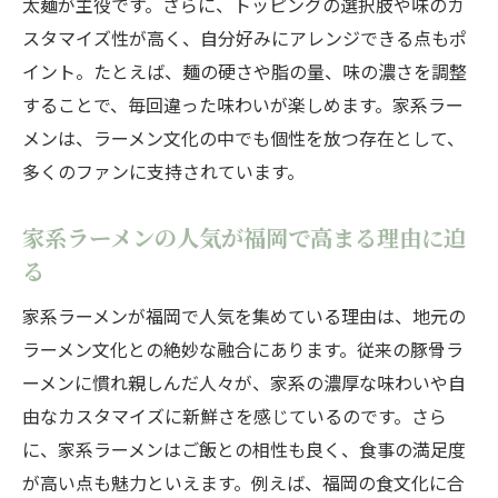
太麺が主役です。さらに、トッピングの選択肢や味のカ
ら学ぶ
スタマイズ性が高く、自分好みにアレンジできる点もポ
ラーメン好き必見の御三家由来の味のこだ
イント。たとえば、麺の硬さや脂の量、味の濃さを調整
わり
することで、毎回違った味わいが楽しめます。家系ラー
家系ラーメンの御三家が持つ独自の魅力紹
メンは、ラーメン文化の中でも個性を放つ存在として、
介
多くのファンに支持されています。
ラーメン巡りを充実させる御三家の食べ比
べ術
家系ラーメンの人気が福岡で高まる理由に迫
濃厚な味わいを求める方へ家系ラーメン特集
る
ラーメン好き必見の濃厚家系ラーメン厳選
家系ラーメンが福岡で人気を集めている理由は、地元の
特集
ラーメン文化との絶妙な融合にあります。従来の豚骨ラ
福岡で味わう家系ラーメンの濃厚なスープ
ーメンに慣れ親しんだ人々が、家系の濃厚な味わいや自
体験
由なカスタマイズに新鮮さを感じているのです。さら
ラーメンと相性抜群の家系トッピングの魅
に、家系ラーメンはご飯との相性も良く、食事の満足度
力
が高い点も魅力といえます。例えば、福岡の食文化に合