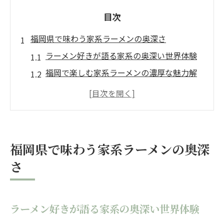
目次
福岡県で味わう家系ラーメンの奥深さ
ラーメン好きが語る家系の奥深い世界体験
福岡で楽しむ家系ラーメンの濃厚な魅力解
説
ラーメン文化と家系独自の味わいを比較す
る
家系ラーメンの人気が福岡で高まる理由に
福岡県で味わう家系ラーメンの奥深
迫る
さ
ラーメンファン必見の家系最新トレンド紹
介
家系ラーメン好きが語る魅力の秘密に迫る
ラーメン好きが語る家系の奥深い世界体験
ラーメン愛好家が魅了される家系の理由を